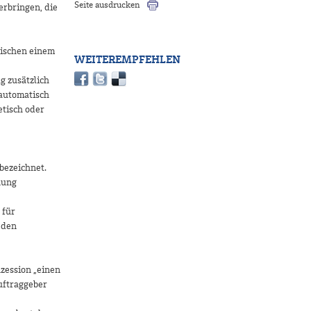
Seite ausdrucken
erbringen, die
ischen einem
WEITEREMPFEHLEN
e
g zusätzlich
automatisch
etisch oder
bezeichnet.
nung
 für
 den
zession „einen
Auftraggeber