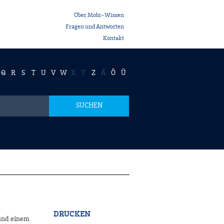
Über Mobi-Wissen
Fragen und Antworten
Kontakt
Q
R
S
T
U
V
W
X
Y
Z
Ä
Ö
Ü
SUCHEN
DRUCKEN
 und einem