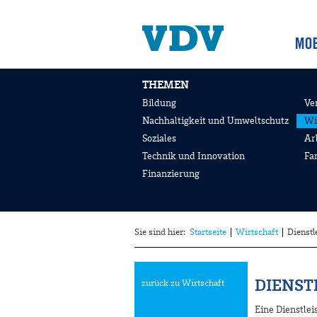
THEMEN
Bildung
Ve
Nachhaltigkeit und Umweltschutz
Wi
Soziales
Ar
Technik und Innovation
Fa
Finanzierung
Sie sind hier:
Startseite
Wirtschaft
Dienstl
DIENST
zurück zu Wirtschaft
Eine Dienstle