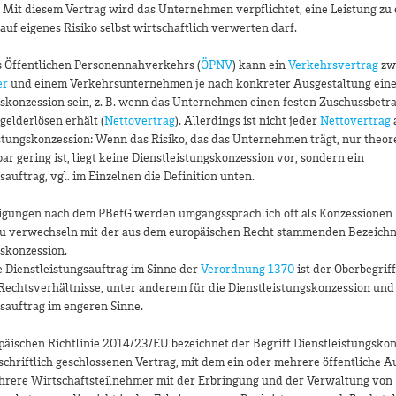
Mit diesem Vertrag wird das Unternehmen verpflichtet, eine Leistung zu 
g auf eigenes Risiko selbst wirtschaftlich verwerten darf.
s Öffentlichen Personennahverkehrs (
ÖPNV
) kann ein
Verkehrsvertrag
zw
er
und einem Verkehrsunternehmen je nach konkreter Ausgestaltung ein
skonzession sein, z. B. wenn das Unternehmen einen festen Zuschussbetra
gelderlösen erhält (
Nettovertrag
). Allerdings ist nicht jeder
Nettovertrag
stungskonzession: Wenn das Risiko, das das Unternehmen trägt, nur theor
ar gering ist, liegt keine Dienstleistungskonzession vor, sondern ein
sauftrag, vgl. im Einzelnen die Definition unten.
gungen nach dem PBefG werden umgangssprachlich oft als Konzessionen 
t zu verwechseln mit der aus dem europäischen Recht stammenden Bezeich
skonzession.
e Dienstleistungsauftrag im Sinne der
Verordnung 1370
ist der Oberbegriff
Rechtsverhältnisse, unter anderem für die Dienstleistungskonzession und
sauftrag im engeren Sinne.
äischen Richtlinie 2014/23/EU bezeichnet der Begriff Dienstleistungskon
 schriftlich geschlossenen Vertrag, mit dem ein oder mehrere öffentliche 
hrere Wirtschaftsteilnehmer mit der Erbringung und der Verwaltung von