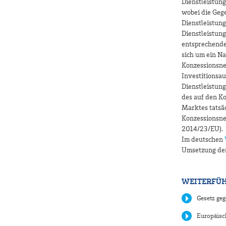
Dienstleistung
wobei die Geg
Dienstleistung
Dienstleistun
entsprechende
sich um ein Na
Konzessionsne
Investitionsa
Dienstleistun
des auf den K
Marktes tatsäc
Konzessionsneh
2014/23/EU).
Im deutschen
Umsetzung der
WEITERFÜH
Gesetz ge
Europäisc