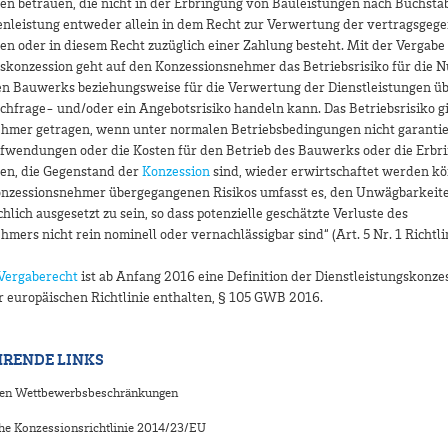
en betrauen, die nicht in der Erbringung von Bauleistungen nach Buchstab
enleistung entweder allein in dem Recht zur Verwertung der vertragsgeg
en oder in diesem Recht zuzüglich einer Zahlung besteht. Mit der Vergabe 
gskonzession geht auf den Konzessionsnehmer das Betriebsrisiko für die 
n Bauwerks beziehungsweise für die Verwertung der Dienstleistungen üb
chfrage- und/oder ein Angebotsrisiko handeln kann. Das Betriebsrisiko gi
hmer getragen, wenn unter normalen Betriebsbedingungen nicht garantiert
ufwendungen oder die Kosten für den Betrieb des Bauwerks oder die Erbr
gen, die Gegenstand der
Konzession
sind, wieder erwirtschaftet werden kö
onzessionsnehmer übergegangenen Risikos umfasst es, den Unwägbarkeit
hlich ausgesetzt zu sein, so dass potenzielle geschätzte Verluste des
mers nicht rein nominell oder vernachlässigbar sind“ (Art. 5 Nr. 1 Richtli
Vergaberecht
ist ab Anfang 2016 eine Definition der Dienstleistungskonze
 europäischen Richtlinie enthalten, § 105 GWB 2016.
RENDE LINKS
gen Wettbewerbsbeschränkungen
he Konzessionsrichtlinie 2014/23/EU