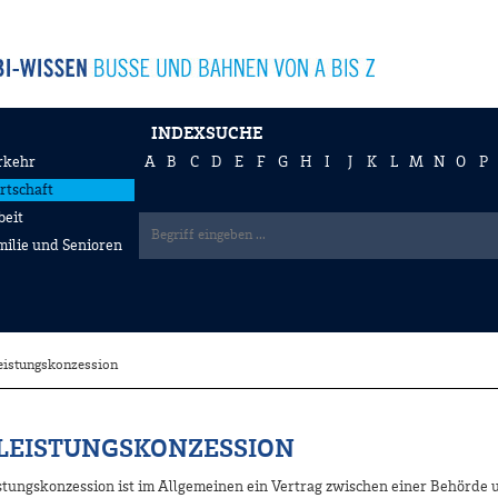
INDEXSUCHE
rkehr
A
B
C
D
E
F
G
H
I
J
K
L
M
N
O
P
rtschaft
beit
milie und Senioren
eistungskonzession
LEISTUNGSKONZESSION
istungskonzession ist im Allgemeinen ein Vertrag zwischen einer Behörde