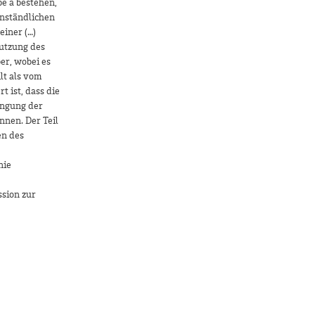
e a bestehen,
enständlichen
einer (…)
Nutzung des
er, wobei es
lt als vom
 ist, dass die
ingung der
nnen. Der Teil
en des
nie
ssion zur