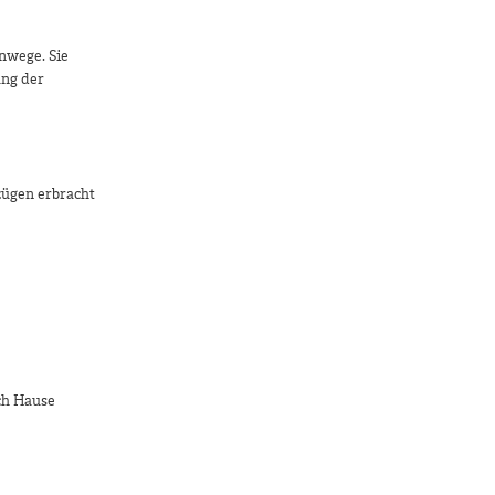
nwege. Sie
ung der
zügen erbracht
ch Hause