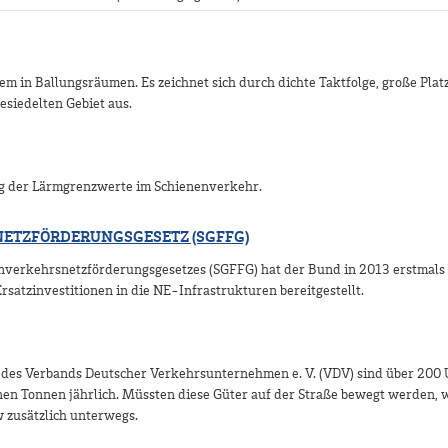
m in Ballungsräumen. Es zeichnet sich durch dichte Taktfolge, große Plat
esiedelten Gebiet aus.
ng der Lärmgrenzwerte im Schienenverkehr.
TZFÖRDERUNGSGESETZ (SGFFG)
nverkehrsnetzförderungsgesetzes (SGFFG) hat der Bund in 2013 erstmals 
rsatzinvestitionen in die NE-Infrastrukturen bereitgestellt.
) des Verbands Deutscher Verkehrsunternehmen e. V. (VDV) sind über 20
onen Tonnen jährlich. Müssten diese Güter auf der Straße bewegt werden,
 zusätzlich unterwegs.