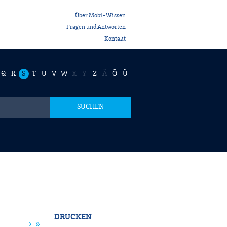
Über Mobi-Wissen
Fragen und Antworten
Kontakt
Q
R
S
T
U
V
W
X
Y
Z
Ä
Ö
Ü
SUCHEN
DRUCKEN
›
»