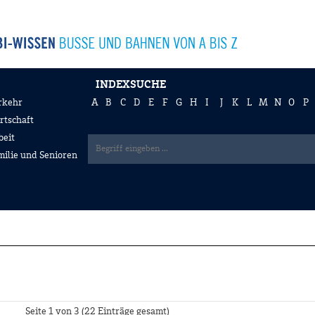
INDEXSUCHE
rkehr
A
B
C
D
E
F
G
H
I
J
K
L
M
N
O
P
rtschaft
beit
milie und Senioren
Seite 1 von 3 (22 Einträge gesamt)