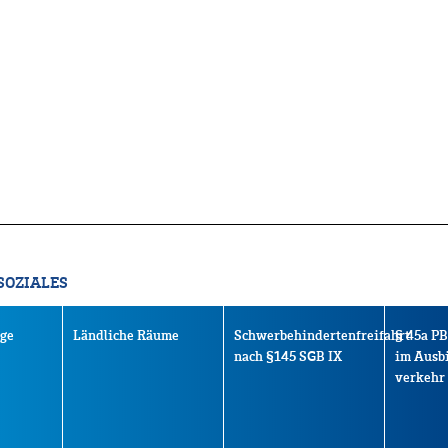
SOZIALES
rge
Ländliche Räume
Schwerbehindertenfreifahrt
§ 45a PB
nach §145 SGB IX
im Ausb
verkehr