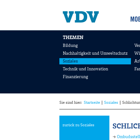
THEMEN
Bildung
Ve
Nachhaltigkeit und Umweltschutz
Wi
Soziales
Ar
Technik und Innovation
Fa
Finanzierung
Sie sind hier:
Startseite
Soziales
Schlichtun
SCHLIC
zurück zu Soziales
→
Ombudsstel