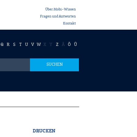
Über Mobi-Wissen
Fragen und Antworten
Kontakt
Q
R
S
T
U
V
W
X
Y
Z
Ä
Ö
Ü
SUCHEN
DRUCKEN