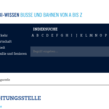
INDEXSUCHE
rkehr
A
B
C
D
E
F
G
H
I
J
K
L
M
N
O
P
rtschaft
beit
milie und Senioren
gsstelle
HTUNGSSTELLE
le