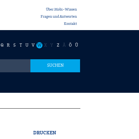
Über Mobi-Wissen
Fragen und Antworten
Kontakt
Q
R
S
T
U
V
W
X
Y
Z
Ä
Ö
Ü
SUCHEN
DRUCKEN