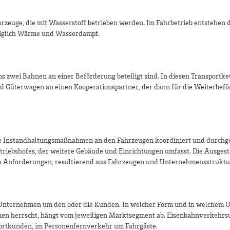
rzeuge, die mit Wasserstoff betrieben werden. Im Fahrbetrieb entstehen 
diglich Wärme und Wasserdampf.
 zwei Bahnen an einer Beförderung beteiligt sind. In diesen Transportke
Güterwagen an einen Kooperationspartner, der dann für die Weiterbef
che Instandhaltungsmaßnahmen an den Fahrzeugen koordiniert und durchg
Betriebshofes, der weitere Gebäude und Einrichtungen umfasst. Die Ausgest
gen Anforderungen, resultierend aus Fahrzeugen und Unternehmensstruktu
 Unternehmen um den oder die Kunden. In welcher Form und in welchem 
n herrscht, hängt vom jeweiligen Marktsegment ab. Eisenbahnverkehr
ortkunden, im Personenfernverkehr um Fahrgäste.