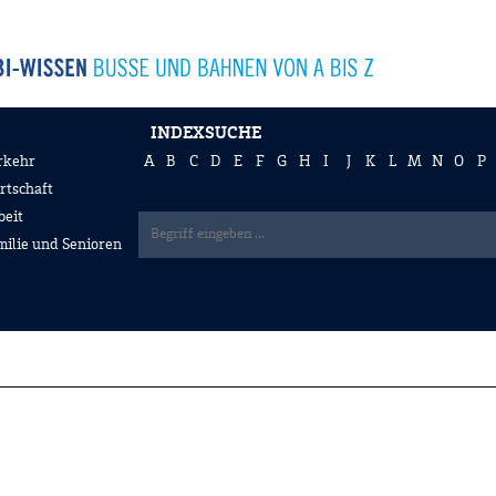
INDEXSUCHE
rkehr
A
B
C
D
E
F
G
H
I
J
K
L
M
N
O
P
rtschaft
beit
milie und Senioren