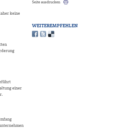
Seite ausdrucken
daher keine
WEITEREMPFEHLEN
tten
örderung
eführt
altung einer
r.
Umfang
sunternehmen