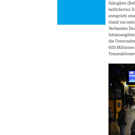
Fahrgäste (Bef
beförderten T
entspricht ein
damit um mehr
Verbandes De
Schienengüterv
die Unternehm
600 Millionen
Tonnenkilomet