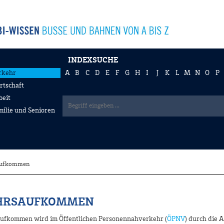
INDEXSUCHE
rkehr
A
B
C
D
E
F
G
H
I
J
K
L
M
N
O
P
rtschaft
beit
milie und Senioren
aufkommen
HRSAUFKOMMEN
ufkommen wird im Öffentlichen Personennahverkehr (
ÖPNV
) durch die 