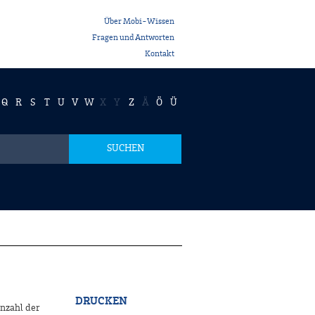
Über Mobi-Wissen
Fragen und Antworten
Kontakt
Q
R
S
T
U
V
W
X
Y
Z
Ä
Ö
Ü
SUCHEN
DRUCKEN
Anzahl der