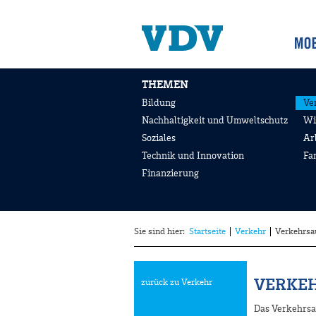
THEMEN
Bildung
Ve
Nachhaltigkeit und Umweltschutz
Wi
Soziales
Ar
Technik und Innovation
Fa
Finanzierung
Sie sind hier:
Startseite
Verkehr
Verkehrs
VERKE
zurück zu Verkehr
Das Verkehrsa