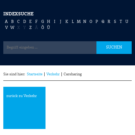
INDEXSUCHE
A
B
C
D
E
F
G
H
I
J
K
L
M
N
O
P
Q
R
S
T
U
V
W
X
Y
Z
Ä
Ö
Ü
SUCHEN
Sie sind hier:
Startseite
Verkehr
Carsharing
zurück zu Verkehr