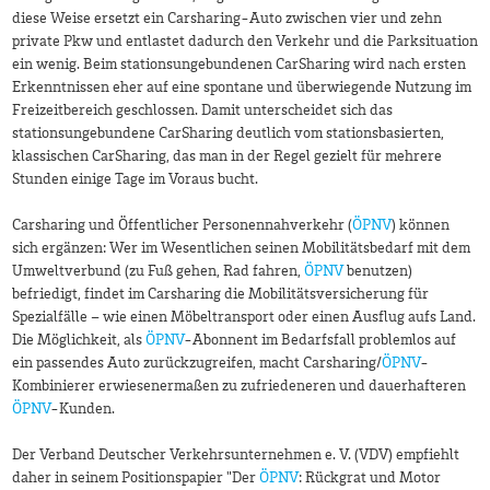
diese Weise ersetzt ein Carsharing-Auto zwischen vier und zehn
private Pkw und entlastet dadurch den Verkehr und die Parksituation
ein wenig. Beim stationsungebundenen CarSharing wird nach ersten
Erkenntnissen eher auf eine spontane und überwiegende Nutzung im
Freizeitbereich geschlossen. Damit unterscheidet sich das
stationsungebundene CarSharing deutlich vom stationsbasierten,
klassischen CarSharing, das man in der Regel gezielt für mehrere
Stunden einige Tage im Voraus bucht.
Carsharing und Öffentlicher Personennahverkehr (
ÖPNV
) können
sich ergänzen: Wer im Wesentlichen seinen Mobilitätsbedarf mit dem
Umweltverbund (zu Fuß gehen, Rad fahren,
ÖPNV
benutzen)
befriedigt, findet im Carsharing die Mobilitätsversicherung für
Spezialfälle – wie einen Möbeltransport oder einen Ausflug aufs Land.
Die Möglichkeit, als
ÖPNV
-Abonnent im Bedarfsfall problemlos auf
ein passendes Auto zurückzugreifen, macht Carsharing/
ÖPNV
-
Kombinierer erwiesenermaßen zu zufriedeneren und dauerhafteren
ÖPNV
-Kunden.
Der Verband Deutscher Verkehrsunternehmen e. V. (VDV) empfiehlt
daher in seinem Positionspapier "Der
ÖPNV
: Rückgrat und Motor