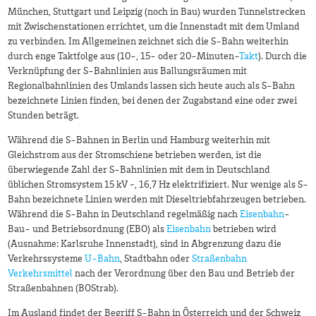
München, Stuttgart und Leipzig (noch in Bau) wurden Tunnelstrecken
mit Zwischenstationen errichtet, um die Innenstadt mit dem Umland
zu verbinden. Im Allgemeinen zeichnet sich die S-Bahn weiterhin
durch enge Taktfolge aus (10-, 15- oder 20-Minuten-
Takt
). Durch die
Verknüpfung der S-Bahnlinien aus Ballungsräumen mit
Regionalbahnlinien des Umlands lassen sich heute auch als S-Bahn
bezeichnete Linien finden, bei denen der Zugabstand eine oder zwei
Stunden beträgt.
Während die S-Bahnen in Berlin und Hamburg weiterhin mit
Gleichstrom aus der Stromschiene betrieben werden, ist die
überwiegende Zahl der S-Bahnlinien mit dem in Deutschland
üblichen Stromsystem 15 kV ~, 16,7 Hz elektrifiziert. Nur wenige als S-
Bahn bezeichnete Linien werden mit Dieseltriebfahrzeugen betrieben.
Während die S-Bahn in Deutschland regelmäßig nach
Eisenbahn
-
Bau- und Betriebsordnung (EBO) als
Eisenbahn
betrieben wird
(Ausnahme: Karlsruhe Innenstadt), sind in Abgrenzung dazu die
Verkehrssysteme
U-Bahn
, Stadtbahn oder
Straßenbahn
Verkehrsmittel
nach der Verordnung über den Bau und Betrieb der
Straßenbahnen (BOStrab).
Im Ausland findet der Begriff S-Bahn in Österreich und der Schweiz