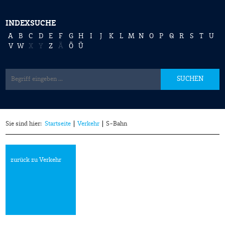
INDEXSUCHE
A
B
C
D
E
F
G
H
I
J
K
L
M
N
O
P
Q
R
S
T
U
V
W
X
Y
Z
Ä
Ö
Ü
SUCHEN
Sie sind hier:
Startseite
Verkehr
S-Bahn
zurück zu Verkehr