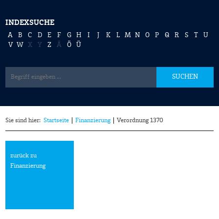
INDEXSUCHE
A
B
C
D
E
F
G
H
I
J
K
L
M
N
O
P
Q
R
S
T
U
V
W
X
Y
Z
Ä
Ö
Ü
SUCHEN
Sie sind hier:
Startseite
Finanzierung
Verordnung 1370
zurück zu
Finanzierung