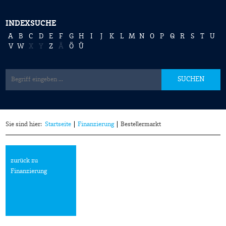
INDEXSUCHE
A
B
C
D
E
F
G
H
I
J
K
L
M
N
O
P
Q
R
S
T
U
V
W
X
Y
Z
Ä
Ö
Ü
SUCHEN
Sie sind hier:
Startseite
Finanzierung
Bestellermarkt
zurück zu
Finanzierung