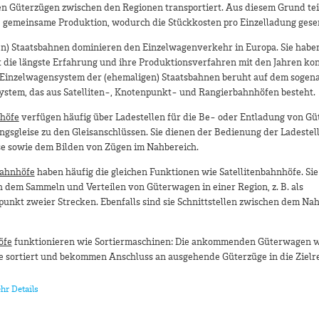
n Güterzügen zwischen den Regionen transportiert. Aus diesem Grund teil
 gemeinsame Produktion, wodurch die Stückkosten pro Einzelladung gese
en) Staatsbahnen dominieren den Einzelwagenverkehr in Europa. Sie habe
die längste Erfahrung und ihre Produktionsverfahren mit den Jahren kon
s Einzelwagensystem der (ehemaligen) Staatsbahnen beruht auf dem sogen
stem, das aus Satelliten-, Knotenpunkt- und Rangierbahnhöfen besteht.
nhöfe
verfügen häufig über Ladestellen für die Be- oder Entladung von G
gsgleise zu den Gleisanschlüssen. Sie dienen der Bedienung der Ladestel
se sowie dem Bilden von Zügen im Nahbereich.
ahnhöfe
haben häufig die gleichen Funktionen wie Satellitenbahnhöfe. Si
h dem Sammeln und Verteilen von Güterwagen in einer Region, z. B. als
unkt zweier Strecken. Ebenfalls sind sie Schnittstellen zwischen dem Na
öfe
funktionieren wie Sortiermaschinen: Die ankommenden Güterwagen 
e sortiert und bekommen Anschluss an ausgehende Güterzüge in die Zielre
hr Details