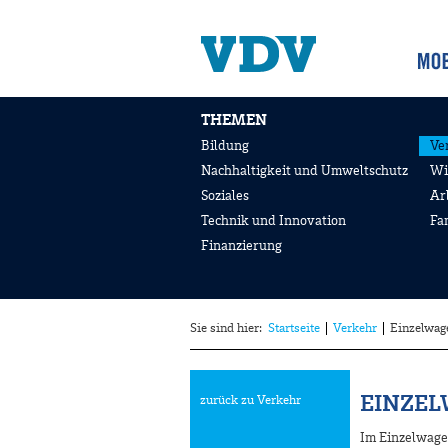
THEMEN
Bildung
Ve
Nachhaltigkeit und Umweltschutz
Wi
Soziales
Ar
Technik und Innovation
Fa
Finanzierung
Sie sind hier:
Startseite
Verkehr
Einzelwag
EINZE
zurück zu Verkehr
Im Einzelwage