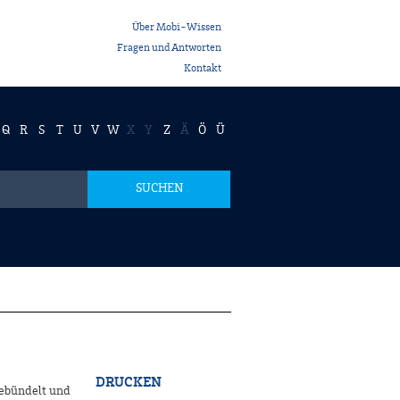
Über Mobi-Wissen
Fragen und Antworten
Kontakt
Q
R
S
T
U
V
W
X
Y
Z
Ä
Ö
Ü
SUCHEN
DRUCKEN
ebündelt und