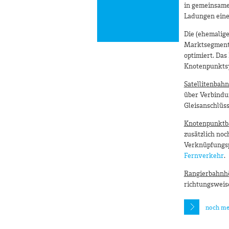
in gemeinsame
Ladungen eine
Die (ehemalig
Marktsegment 
optimiert. Da
Knotenpunktsy
Satellitenbah
über Verbindun
Gleisanschlüs
Knotenpunktb
zusätzlich noc
Verknüpfungsp
Fernverkehr
.
Rangierbahnh
richtungsweis
noch me