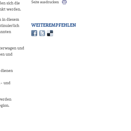
Seite ausdrucken
en sich die
nkt werden.
n in diesem
WEITEREMPFEHLEN
tinuierlich
annten
üterwagen und
len und
e dienen
h- und
werden
gion.