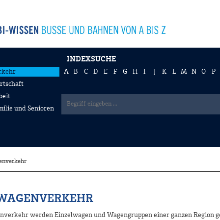
INDEXSUCHE
rkehr
A
B
C
D
E
F
G
H
I
J
K
L
M
N
O
P
rtschaft
beit
milie und Senioren
enverkehr
LWAGENVERKEHR
nverkehr werden Einzelwagen und Wagengruppen einer ganzen Region g