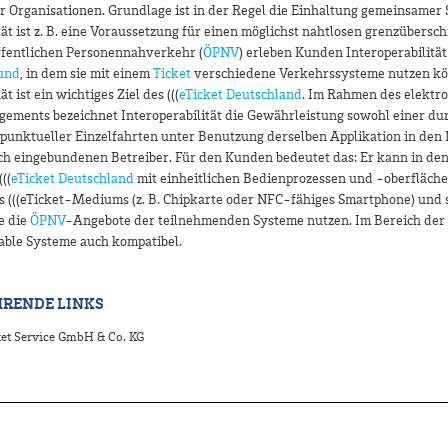
 Organisationen. Grundlage ist in der Regel die Einhaltung gemeinsamer 
tät ist z. B. eine Voraussetzung für einen möglichst nahtlosen grenzübersc
ffentlichen Personennahverkehr (
ÖPNV
) erleben Kunden Interoperabilität
und
, in dem sie mit einem
Ticket
verschiedene Verkehrssysteme nutzen kö
ät ist ein wichtiges Ziel des (((
eTicket Deutschland
. Im Rahmen des elektr
ements bezeichnet Interoperabilität die Gewährleistung sowohl einer d
h punktueller Einzelfahrten unter Benutzung derselben Applikation in de
ich eingebundenen Betreiber. Für den Kunden bedeutet das: Er kann in den
((
eTicket Deutschland
mit einheitlichen Bedienprozessen und -oberfläche
s (((eTicket-Mediums (z. B. Chipkarte oder NFC-fähiges Smartphone) und 
e die
ÖPNV
-Angebote der teilnehmenden Systeme nutzen. Im Bereich der
able Systeme auch kompatibel.
RENDE LINKS
et Service GmbH & Co. KG