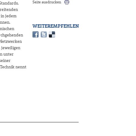
Seite ausdrucken
Standards.
hreitenden
 in jedem
nnen.
WEITEREMPFEHLEN
onischen
urchgehenden
n Netzwerken
 jeweiligen
n unter
seiner
 Technik nennt