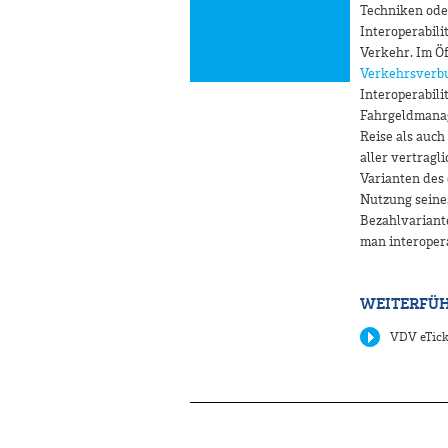
Techniken oder
Interoperabili
Verkehr. Im Ö
Verkehrsverb
Interoperabilit
Fahrgeldmanag
Reise als auc
aller vertragl
Varianten des (
Nutzung seine
Bezahlvariant
man interoper
WEITERFÜH
VDV eTick