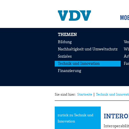
THEMEN
Bildung
Ve
Nachhaltigkeit und Umweltschutz
Wi
Soziales
Ar
Technik und Innovation
Fa
Finanzierung
Sie sind hier:
Startseite
Technik und Innovat
INTERO
zurück zu Technik und
Innovation
Interoperabil