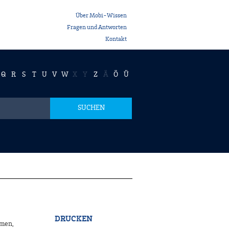
Über Mobi-Wissen
Fragen und Antworten
Kontakt
Q
R
S
T
U
V
W
X
Y
Z
Ä
Ö
Ü
SUCHEN
DRUCKEN
emen,