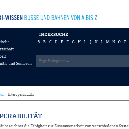
INDEXSUCHE
rkehr
A
B
C
D
E
F
G
H
I
J
K
L
M
N
O
P
rtschaft
beit
milie und Senioren
ion
Interoperabilität
PERABILITÄT
ität bezeichnet die Fähigkeit zur Zusammenarbeit von verschiedenen Syst