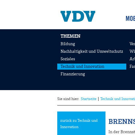
THEMEN
Bildung
Ve
Nachhaltigkeit und Umweltschutz
Wi
Soziales
Ar
Technik und Innovation
Fa
Finanzierung
Sie sind hier:
Startseite
Technik und Innovat
BRENNS
zurück zu Technik und
Innovation
In der Brennst