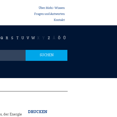
Über Mobi-Wissen
Fragen und Antworten
Kontakt
Q
R
S
T
U
V
W
X
Y
Z
Ä
Ö
Ü
SUCHEN
DRUCKEN
s, der Energie