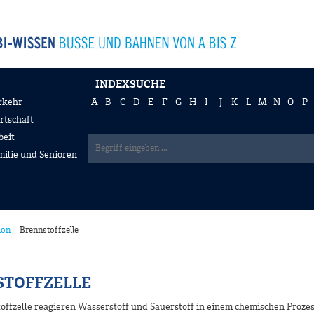
INDEXSUCHE
rkehr
A
B
C
D
E
F
G
H
I
J
K
L
M
N
O
P
rtschaft
beit
milie und Senioren
ion
Brennstoffzelle
TOFFZELLE
offzelle reagieren Wasserstoff und Sauerstoff in einem chemischen Prozes