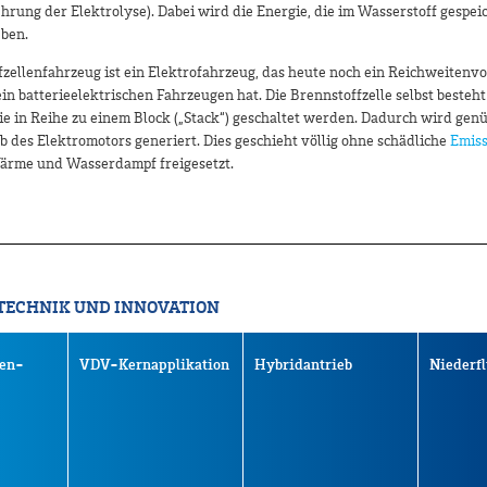
rung der Elektrolyse). Dabei wird die Energie, die im Wasserstoff gespeich
eben.
zellenfahrzeug ist ein Elektrofahrzeug, das heute noch ein Reichweitenvo
ein batterieelektrischen Fahrzeugen hat. Die Brennstoffzelle selbst besteht
die in Reihe zu einem Block („Stack“) geschaltet werden. Dadurch wird gen
b des Elektromotors generiert. Dies geschieht völlig ohne schädliche
Emis
rme und Wasserdampf freigesetzt.
TECHNIK UND INNOVATION
len-
VDV-Kernapplikation
Hybridantrieb
Niederfl