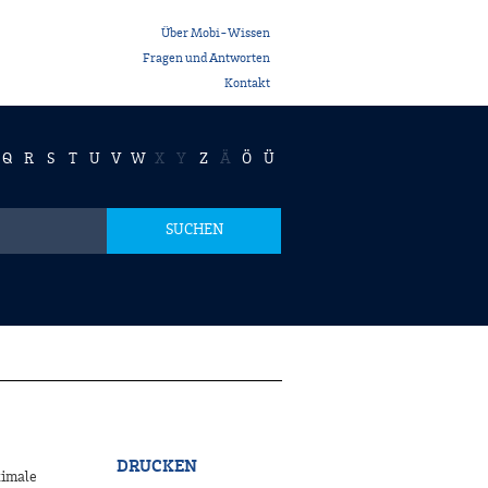
Über Mobi-Wissen
Fragen und Antworten
Kontakt
Q
R
S
T
U
V
W
X
Y
Z
Ä
Ö
Ü
SUCHEN
DRUCKEN
ximale