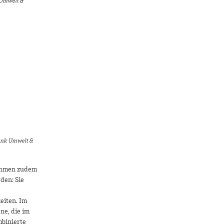
 Umwelt &
bank Umwelt &
nehmen zudem
den: Sie
eiten. Im
ne, die im
mbinierte