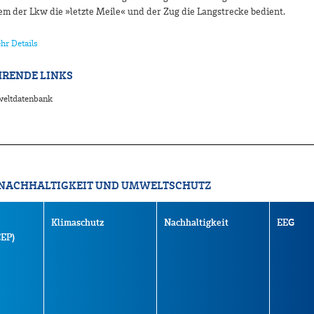
em der Lkw die »letzte Meile« und der Zug die Langstrecke bedient.
hr Details
RENDE LINKS
ltdatenbank
 NACHHALTIGKEIT UND UMWELTSCHUTZ
Klimaschutz
Nachhaltigkeit
EEG
CEP)