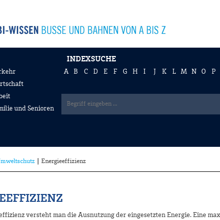
INDEXSUCHE
rkehr
A
B
C
D
E
F
G
H
I
J
K
L
M
N
O
P
rtschaft
beit
milie und Senioren
Umweltschutz
Energieeffizienz
EEFFIZIENZ
effizienz versteht man die Ausnutzung der eingesetzten Energie. Eine ma