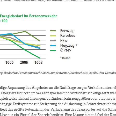
rgiebedarf im Güterverkehr 2008, bundesweiter Durchschnitt. Quelle: ifeu, Datenbank
rgiebedarf im Personenverkehr 2008, bundesweiter Durchschnitt. Quelle: ifeu, Daten
ndige Anpassung des Angebotes an die Nachfrage sorgen Verkehrsunter
e Energieressourcen im Verkehr sparsam und wirtschaftlich eingesetzt wer
ispielsweise Linienführungen, verändern Fahrzeuggrößen oder etablieren
hängige Tarifsysteme zur Steigerung der Auslastung in Schwachverkehrsz
iegt das größte Potenzial in der Verlagerung des Transportes auf die Schie
Lkw nur ein Viertel der Energie benötigt. Eine Lösung bietet dabei der Ko