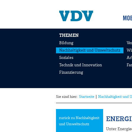
THEMEN
Bildung
Ve
Nachhaltigkeit und Umweltschutz
Wi
Soziales
Ar
Technik und Innovation
Fa
Finanzierung
Sie sind hier:
Startseite
Nachhaltigkeit und 
ENERGI
zurück zu Nachhaltigkeit
und Umweltschutz
Unter Energie