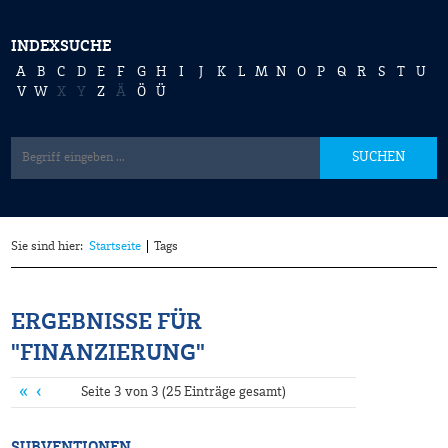
INDEXSUCHE
A
B
C
D
E
F
G
H
I
J
K
L
M
N
O
P
Q
R
S
T
U
V
W
X
Y
Z
Ä
Ö
Ü
SUCHEN
Sie sind hier:
Startseite
Tags
ERGEBNISSE FÜR
"FINANZIERUNG"
«
‹
Seite 3 von 3 (25 Einträge gesamt)