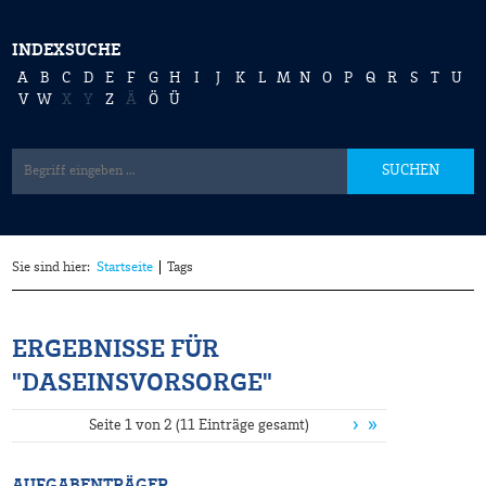
INDEXSUCHE
A
B
C
D
E
F
G
H
I
J
K
L
M
N
O
P
Q
R
S
T
U
V
W
X
Y
Z
Ä
Ö
Ü
SUCHEN
Sie sind hier:
Startseite
Tags
ERGEBNISSE FÜR
"DASEINSVORSORGE"
›
»
Seite 1 von 2 (11 Einträge gesamt)