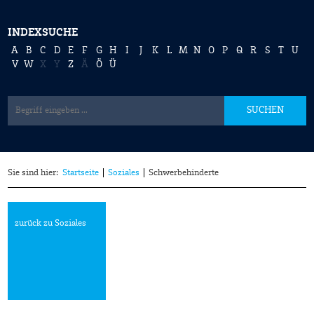
INDEXSUCHE
A
B
C
D
E
F
G
H
I
J
K
L
M
N
O
P
Q
R
S
T
U
V
W
X
Y
Z
Ä
Ö
Ü
SUCHEN
Sie sind hier:
Startseite
Soziales
Schwerbehinderte
zurück zu Soziales