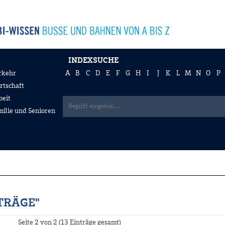
INDEXSUCHE
rkehr
A
B
C
D
E
F
G
H
I
J
K
L
M
N
O
P
rtschaft
beit
milie und Senioren
TRÄGE"
Seite 2 von 2 (13 Einträge gesamt)