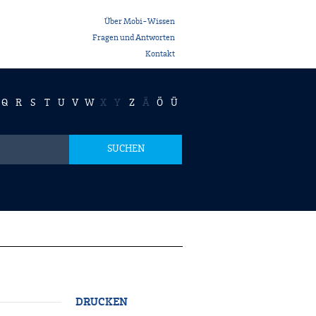
Über Mobi-Wissen
Fragen und Antworten
Kontakt
Q
R
S
T
U
V
W
X
Y
Z
Ä
Ö
Ü
SUCHEN
DRUCKEN