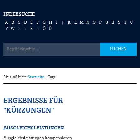
INDEXSUCHE
A
B
C
D
E
F
G
H
I
J
K
L
M
N
O
P
Q
R
S
T
U
V
W
X
Y
Z
Ä
Ö
Ü
SUCHEN
Sie sind hier:
Startseite
Tags
ERGEBNISSE FÜR
"KÜRZUNGEN"
AUSGLEICHSLEISTUNGEN
Ausgleichsleistungen kompensieren