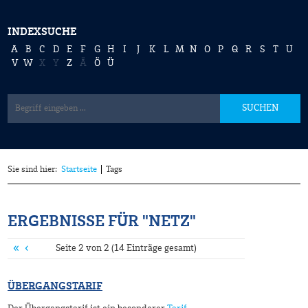
INDEXSUCHE
A
B
C
D
E
F
G
H
I
J
K
L
M
N
O
P
Q
R
S
T
U
V
W
X
Y
Z
Ä
Ö
Ü
SUCHEN
Sie sind hier:
Startseite
Tags
ERGEBNISSE FÜR "NETZ"
«
‹
Seite 2 von 2 (14 Einträge gesamt)
ÜBERGANGSTARIF