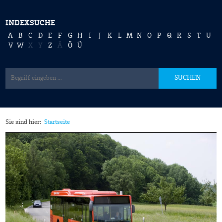
INDEXSUCHE
A
B
C
D
E
F
G
H
I
J
K
L
M
N
O
P
Q
R
S
T
U
V
W
X
Y
Z
Ä
Ö
Ü
SUCHEN
Sie sind hier:
Startseite