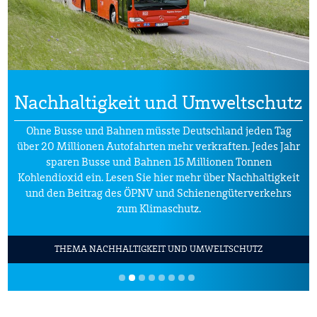
Nachhaltigkeit und Umweltschutz
Ohne Busse und Bahnen müsste Deutschland jeden Tag
über 20 Millionen Autofahrten mehr verkraften. Jedes Jahr
sparen Busse und Bahnen 15 Millionen Tonnen
Kohlendioxid ein. Lesen Sie hier mehr über Nachhaltigkeit
und den Beitrag des ÖPNV und Schienengüterverkehrs
zum Klimaschutz.
THEMA NACHHALTIGKEIT UND UMWELTSCHUTZ