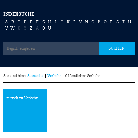
INDEXSUCHE
A
B
C
D
E
F
G
H
I
J
K
L
M
N
O
P
Q
R
S
T
U
V
W
X
Y
Z
Ä
Ö
Ü
SUCHEN
Sie sind hier:
Startseite
Verkehr
Öffentlicher Verkehr
zurück zu Verkehr